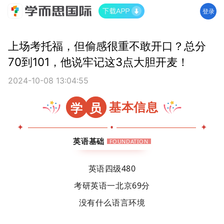
登录
上场考托福，但偷感很重不敢开口？总分
70到101，他说牢记这3点大胆开麦！
2024-10-08 13:04:55
基本信息
学
员
•
✦
✦
英语基础
FOUNDATION
英语四级480
考研英语一北京69分
没有什么语言环境