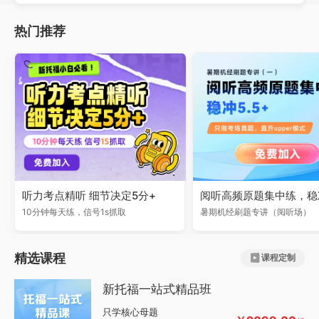
热门推荐
听力考点精听 细节决定5分+
阅听高频原题集中练，稳冲
10分钟每天练，信号1s抓取
暑期机经刷题专讲（阅听场）
精选课程
课程定制
新托福一站式精品班
只学核心母题