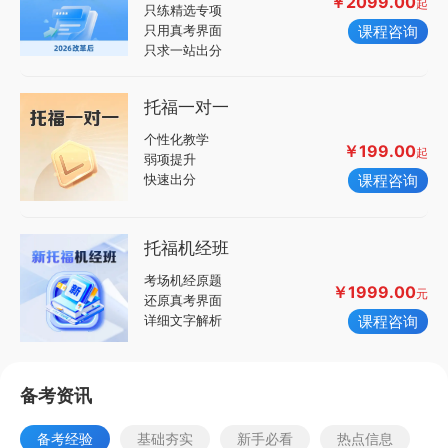
￥2099.00
起
只练精选专项
只用真考界面
课程咨询
只求一站出分
托福一对一
个性化教学
￥199.00
起
弱项提升
快速出分
课程咨询
托福机经班
考场机经原题
￥1999.00
元
还原真考界面
详细文字解析
课程咨询
备考资讯
备考经验
基础夯实
新手必看
热点信息