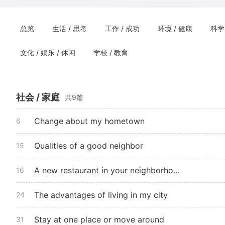
总览
生活 / 思考
工作 / 成功
环境 / 健康
科学
文化 / 娱乐 / 休闲
学校 / 教育
社会 / 家庭
共9篇
Change about my hometown
6
Qualities of a good neighbor
15
A new restaurant in your neighborhood
16
The advantages of living in my city
24
Stay at one place or move around
31