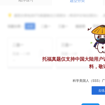
顺序练习
题型分类
题型分类包含ETS真题独立口语部分（考试中Q1&Q2部分）
话题分类：
全部
二选一
三选一
描述类
开放式
二选一
三选一
完成
--
/
48
完成
--
/
4
托福真题仅支持中国大陆用户
--
--
料，敬
科学美国人（SSS）
去练