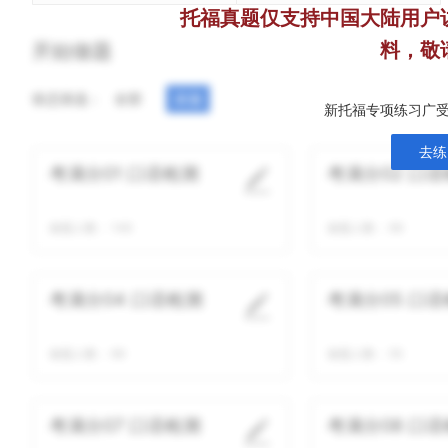
托福真题仅支持中国大陆用户
料，敬
开始做题
状态筛选：
全部
未做
新托福专项练习广受
去练
考满分01 口语检测
考满分02 口
做题人数：
146
做题人数：
69
考满分04 口语检测
考满分05 口
做题人数：
69
做题人数：
55
考满分07 口语检测
考满分08 口