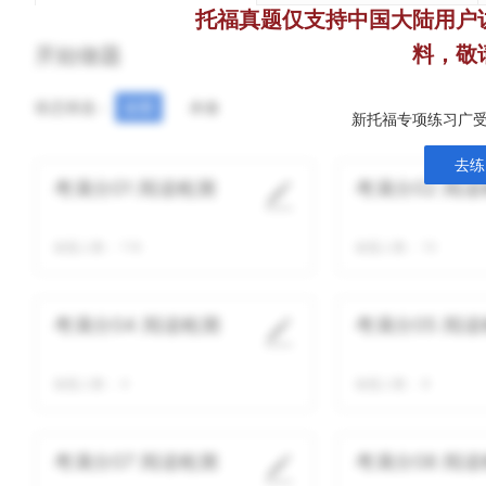
托福真题仅支持中国大陆用户
料，敬
开始做题
状态筛选：
全部
未做
新托福专项练习广受
去练
考满分01 阅读检测
考满分02 阅
做题人数：
118
做题人数：
10
考满分04 阅读检测
考满分05 阅
做题人数：
4
做题人数：
8
考满分07 阅读检测
考满分08 阅