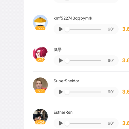
kmf522743qqbymrk
Lv22
3.
60"
夙景
Lv4
3.
60"
SuperSheldor
Lv29
3.
60"
EstherRen
Lv24
3.
60"