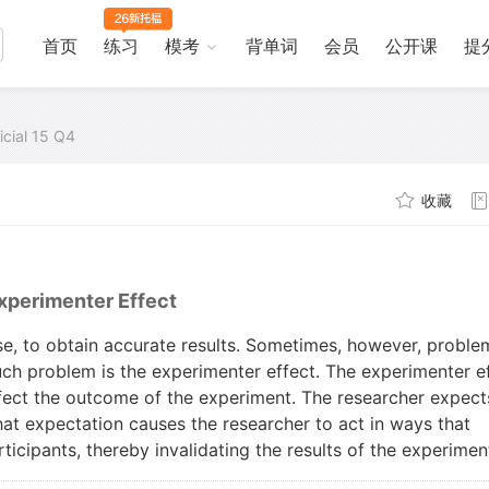
首页
练习
模考
背单词
会员
公开课
提
icial 15 Q4
收藏
xperimenter Effect
se, to obtain accurate results. Sometimes, however, proble
such problem is the experimenter effect. The experimenter e
fect the outcome of the experiment. The researcher expect
hat expectation causes the researcher to act in ways that
ticipants, thereby invalidating the results of the experimen