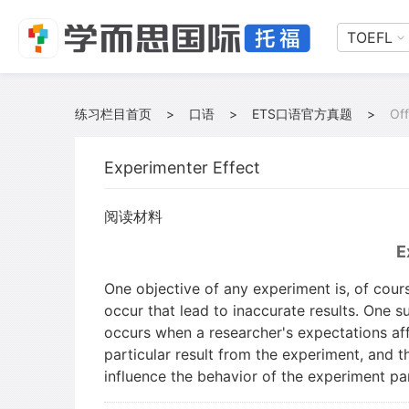
TOEFL
练习栏目首页
>
口语
>
ETS口语官方真题
>
Off
Experimenter Effect
阅读材料
E
One objective of any experiment is, of cour
occur that lead to inaccurate results. One 
occurs when a researcher's expectations af
particular result from the experiment, and t
influence the behavior of the experiment par