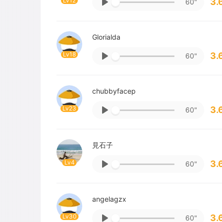
Lv12
3.
60"
Glorialda
Lv18
3.
60"
chubbyfacep
Lv23
3.
60"
見石子
Lv4
3.
60"
angelagzx
Lv30
3.
60"