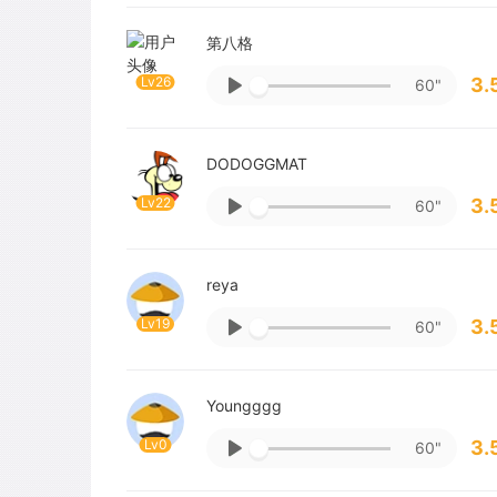
第八格
Lv26
3.
60"
DODOGGMAT
Lv22
3.
60"
reya
Lv19
3.
60"
Youngggg
Lv0
3.
60"