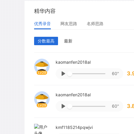
精华内容
优秀录音
网友思路
名师思路
分数最高
最新
kaomanfen2018al
Lv29
3.
60"
kaomanfen2018al
Lv29
3.
60"
kmf1185214pqwjvi