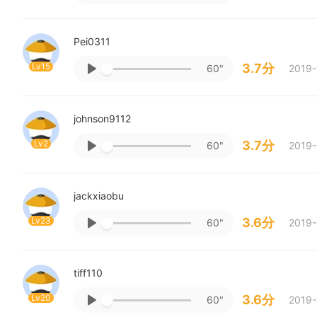
Pei0311
Lv15
3.7分
60"
2019-
johnson9112
Lv2
3.7分
60"
2019-
jackxiaobu
Lv23
3.6分
60"
2019-
tiff110
Lv20
3.6分
60"
2019-