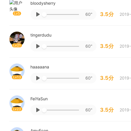
bloodysherry
Lv5
3.5分
60"
2019-
tingerdudu
Lv21
3.5分
60"
2019-
haaaaana
Lv13
3.5分
60"
2019-
FeiYaSun
Lv23
3.5分
60"
2019-
AmyEcon