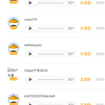
Lv22
3.9分
60"
2019-
cano131
Lv2
3.9分
60"
2019-
estheryyao
Lv12
3.9分
60"
2019-
Chloe千寻0516
Lv16
3.8分
60"
2019-
kmf1225910tokmeh
Lv14
3.8分
60"
2019-