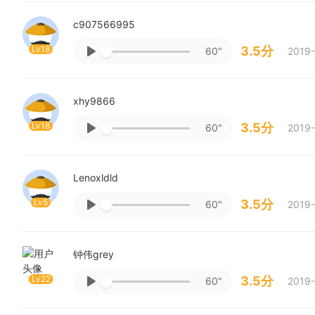
c907566995
Lv18
3.5分
60"
2019-
xhy9866
Lv18
3.5分
60"
2019-
Lenoxldld
Lv5
3.5分
60"
2019-
钟伟grey
Lv22
3.5分
60"
2019-