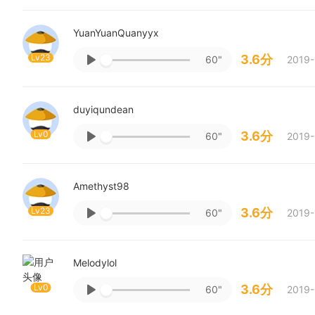
YuanYuanQuanyyx
Lv23
3.6分
60"
2019-
duyiqundean
Lv0
3.6分
60"
2019-
Amethyst98
Lv23
3.6分
60"
2019-
Melodylol
Lv0
3.6分
60"
2019-