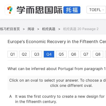
TOEFL
练习栏目首页
>
阅读
>
机经真题
>
机经真题 20 Passage 2
Europe's Economic Recovery in the Fifteenth Ce
Q1
Q2
Q3
Q4
Q5
Q6
Q7
Q8
What can be inferred about Portugal from paragraph 1
Click on an oval to select your answer. To choose a d
click one different oval.
A
It was the first country to create a new design fo
in the fifteenth century.