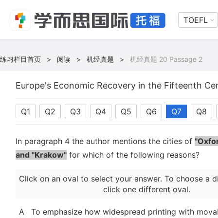
TOEFL
练习栏目首页
>
阅读
>
机经真题
>
机经真题 20 Passage 2
Europe's Economic Recovery in the Fifteenth Ce
Q1
Q2
Q3
Q4
Q5
Q6
Q7
Q8
In paragraph 4 the author mentions the cities of
"Oxfor
and "Krakow"
for which of the following reasons?
Click on an oval to select your answer. To choose a d
click one different oval.
A
To emphasize how widespread printing with mova