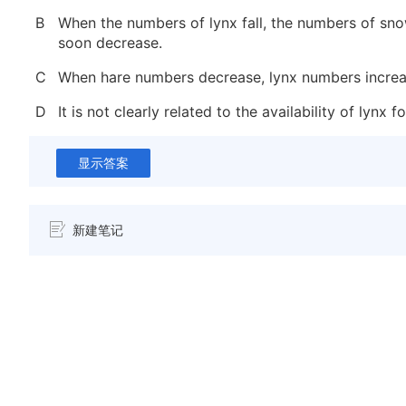
B
When the numbers of lynx fall, the numbers of sn
soon decrease.
C
When hare numbers decrease, lynx numbers increa
D
It is not clearly related to the availability of lynx f
显示答案
新建笔记