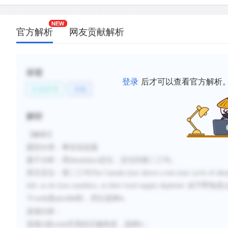
官方解析
网友贡献解析
标签
登录
后才可以查看官方解析
生命科学
动物
解析
【解析】
题型分类：事实信息题
题干分析：用
abundance
定位，定位到第二三句。
原文定位：第二三句
The Canada lynx shows a ten-year cycle of abun
fall, so do lynx numbers, as their food supply depleted.
由于野兔是
个
是
的，所以选择
。
cycle
parallel
A
选项分析：
选项
A
是
关系的正确表述，选择
；
cycle
A