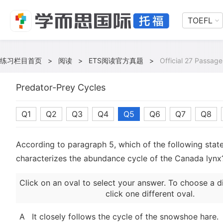
TOEFL
练习栏目首页
>
阅读
>
ETS阅读官方真题
>
Official 27 Passage
Predator-Prey Cycles
Q1
Q2
Q3
Q4
Q5
Q6
Q7
Q8
According to paragraph 5, which of the following stat
characterizes the abundance cycle of the Canada lynx
Click on an oval to select your answer. To choose a d
click one different oval.
A
It closely follows the cycle of the snowshoe hare.