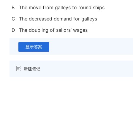
B
The move from galleys to round ships
C
The decreased demand for galleys
D
The doubling of sailors’ wages
显示答案
新建笔记