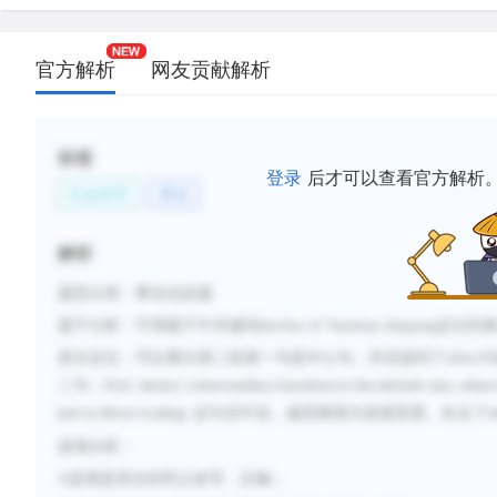
官方解析
网友贡献解析
标签
登录
后才可以查看官方解析
社会科学
商业
解析
题型分类：事实信息题
题干分析：可用题干中关键词
decline of Venetian shipping
定位到
原文定位：可以看出第二段第一句是中心句，并且提到了
affect
与
二句：
’
First, Venice
s intermediary functions in the Adriatic Sea, wher
这句话中说，威尼斯因为直接贸易，失去了
lost to direct trading.
A
选项分析：
A
选项是原文的同义改写，正确；