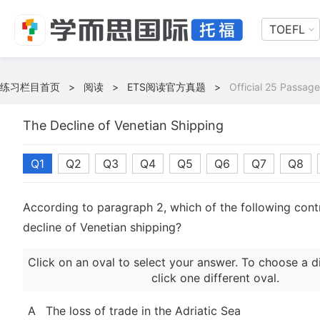
TOEFL
练习栏目首页
>
阅读
>
ETS阅读官方真题
>
Official 25 Passage
The Decline of Venetian Shipping
Q1
Q2
Q3
Q4
Q5
Q6
Q7
Q8
According to paragraph 2, which of the following cont
decline of Venetian shipping?
Click on an oval to select your answer. To choose a d
click one different oval.
A
The loss of trade in the Adriatic Sea