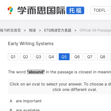
TOEFL
练习栏目首页
>
阅读
>
ETS阅读官方真题
>
Official 39 Passage
Early Writing Systems
Q1
Q2
Q3
Q4
Q5
Q6
Q7
Q8
The word
"abound"
in the passage is closest in meani
Click on an oval to select your answer. To choose a d
click one different oval.
A
are important
B
are available