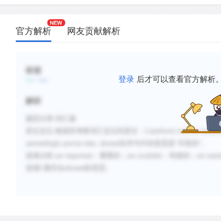
官方解析
网友贡献解析
标签
登录
后才可以查看官方解析
解析
题型分类
:词汇题
原文定位
:
根据所考察词汇定位到原文：
Cuneiform texts on scienc
astoundingly precise data. abound
在本句中的意思是“丰富的”。
选项分析
:
are important
：重要的；
are available
：有效的；
are num
选项
C
最符合
abound
的意思。