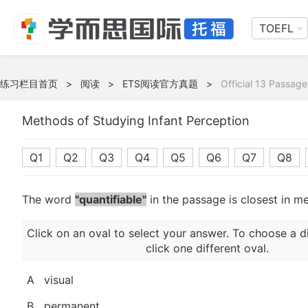
TOEFL
练习栏目首页
>
阅读
>
ETS阅读官方真题
>
Official 13 Passage
Methods of Studying Infant Perception
Q1
Q2
Q3
Q4
Q5
Q6
Q7
Q8
The word
"quantifiable"
in the passage is closest in m
Click on an oval to select your answer. To choose a d
click one different oval.
A
visual
B
permanent