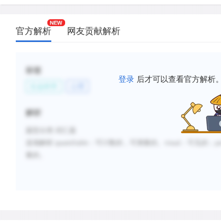
官方解析
网友贡献解析
标签
登录
后才可以查看官方解析
社会科学
心理
解析
题型分类
:词汇题
选项解析
:
quantifiable
：可计数的，可测量的。
visual
：可见的；
p
量的。