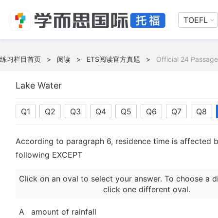
TOEFL
练习栏目首页
>
阅读
>
ETS阅读官方真题
>
Official 24 Passage
Lake Water
Q1
Q2
Q3
Q4
Q5
Q6
Q7
Q8
According to paragraph 6, residence time is affected by
following EXCEPT
Click on an oval to select your answer. To choose a d
click one different oval.
A
amount of rainfall