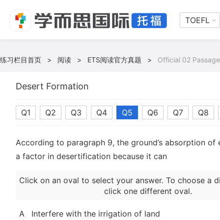
TOEFL
练习栏目首页
>
阅读
>
ETS阅读官方真题
>
Official 02 Passage
Desert Formation
Q1
Q2
Q3
Q4
Q5
Q6
Q7
Q8
According to paragraph 9, the ground’s absorption of 
a factor in desertification because it can
Click on an oval to select your answer. To choose a d
click one different oval.
A
Interfere with the irrigation of land