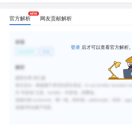
官方解析
网友贡献解析
标签
登录
后才可以查看官方解析
社会科学
历史
解析
题型分类
:词汇题
原文定位：
根据题干单词在原文表达：
It was lavishly furnished wi
示“丰富地”之意。
lavishly
：丰富地；浪费地。
选项分析
:
exclusively
：唯一地，排外地；
additionally
：此外；
appr
选项
D
符合题干词意。