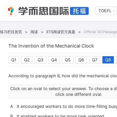
TOEFL
练习栏目首页
>
阅读
>
ETS阅读官方真题
>
Official 30 Passage
The Invention of the Mechanical Clock
Q1
Q2
Q3
Q4
Q5
Q6
Q7
Q8
According to paragraph 6, how did the mechanical cloc
Click on an oval to select your answer. To choose a d
click one different oval.
A
It encouraged workers to do more time-filling bus
B
It enabled workers to be more task oriented.