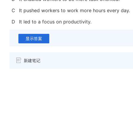
C
It pushed workers to work more hours every day.
D
It led to a focus on productivity.
显示答案
新建笔记