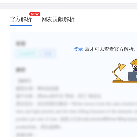
官方解析
网友贡献解析
标签
登录
后才可以查看官方解析
社会科学
历史
解析
【解析】
题型分类：事实信息题
题干分析：用
labor
的中文“劳动，劳工”来定位
原文定位：定位到原文最后一句
One moves from the task-oriented t
time and light permit) and the time-filling busyness of the domestic 
product per unit of time.
说使人们从
和
task-oriented
time-filling busy
，所以选择
。
productivity
D
选项分析：