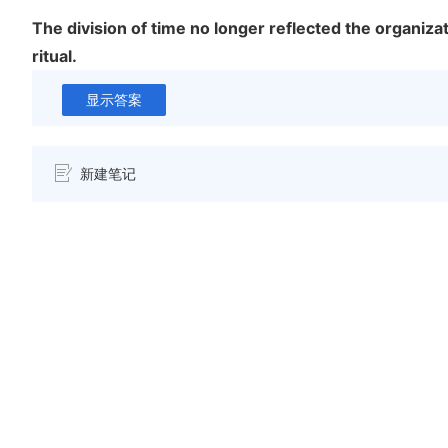
The division of time no longer reflected the organizat
ritual.
显示答案
新建笔记