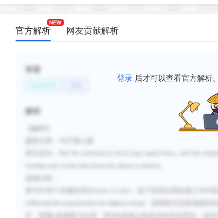
官方解析
网友贡献解析
标签
登录
后才可以查看官方解析
社会科学
历史
解析
【解析】
题型分类：句子插入题
原文定位：
But the mechanical clock kept equal hours, and this impl
coming over to the new hours for about a century.
选项分析：
原句中有个关键短语
division of time
，这个短语出现在插入句句
。说明前文也应该提到
reflected the organization of religious ritual
中，明显
选项更为合适，因为
选项之前还没有开始否定，还没
C
B