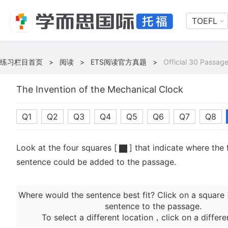
TOEFL
练习栏目首页
>
阅读
>
ETS阅读官方真题
>
Official 30 Passage
The Invention of the Mechanical Clock
Q1
Q2
Q3
Q4
Q5
Q6
Q7
Q8
Look at the four squares [
] that indicate where the 
sentence could be added to the passage.
Where would the sentence best fit? Click on a square 
sentence to the passage.
To select a different location，click on a differe