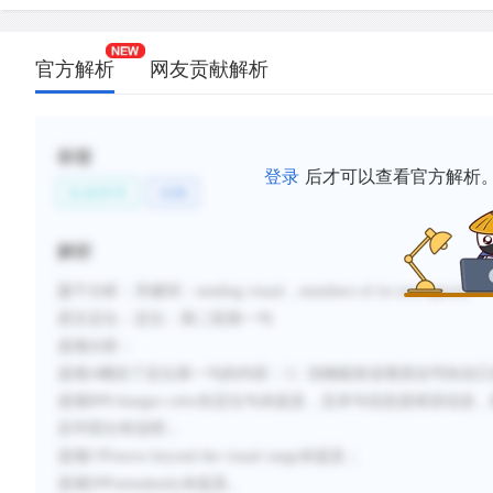
官方解析
网友贡献解析
标签
登录
后才可以查看官方解析
生命科学
动物
解析
题干分析
：
关键词：
sending visual
，
members of its own species
原文定位：
定位：第二段第一句
选项分析：
选项
A概括了定位第一句的内容：1）动物能发送视觉信号给自己
选项B中
changes color
在定位句未提及，且本句信息是错误信息，
后半部分有说明；
选项
C
中
move beyond the visual range
未提及；
选项
D
中
mistakenly
未提及。