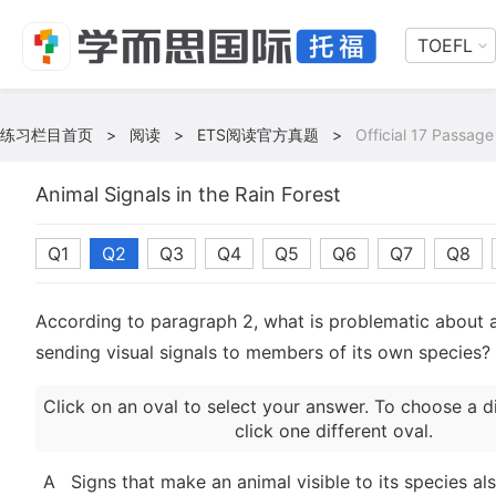
TOEFL
练习栏目首页
>
阅读
>
ETS阅读官方真题
>
Official 17 Passage
Animal Signals in the Rain Forest
Q1
Q2
Q3
Q4
Q5
Q6
Q7
Q8
According to paragraph 2, what is problematic about a
sending visual signals to members of its own species?
Click on an oval to select your answer. To choose a d
click one different oval.
A
Signs that make an animal visible to its species al