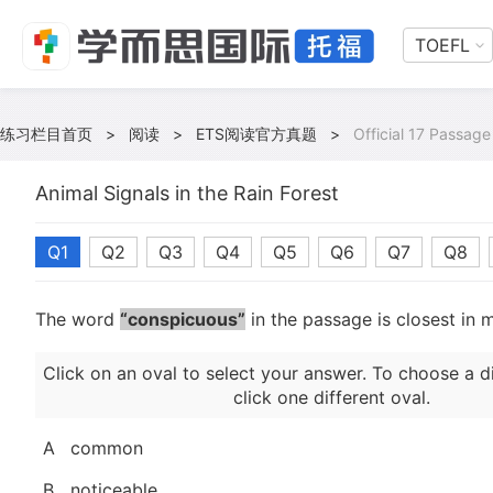
TOEFL
练习栏目首页
>
阅读
>
ETS阅读官方真题
>
Official 17 Passage
Animal Signals in the Rain Forest
Q1
Q2
Q3
Q4
Q5
Q6
Q7
Q8
The word
“conspicuous”
in the passage is closest in 
Click on an oval to select your answer. To choose a d
click one different oval.
A
common
B
noticeable