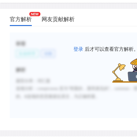
官方解析
网友贡献解析
标签
登录
后才可以查看官方解析
生命科学
动物
解析
题型分类
：
词汇题
选项分析：
conspicuous
意为
“明显的，显而易见的”。
common
：
的。
B
选项的意思最接近原文，为正确答案。