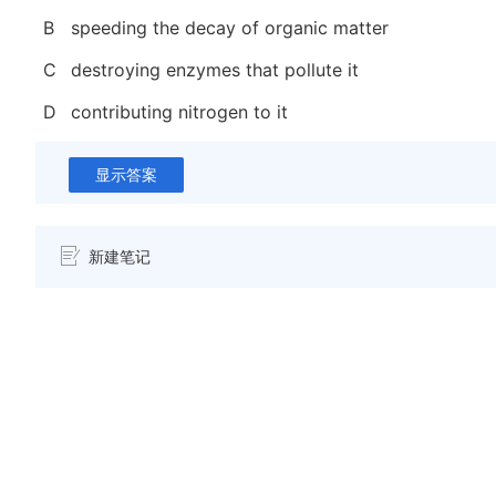
B
speeding the decay of organic matter
C
destroying enzymes that pollute it
D
contributing nitrogen to it
显示答案
新建笔记