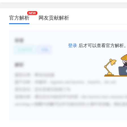
官方解析
网友贡献解析
标签
登录
后才可以查看官方解析
生命科学
动物
解析
题型分类
：
事实信息题
题干分析：
legumes and bacteria
benefits
the soil
关键词：
，
，
原文定位：
定位至第五段第三句
选项分析：
the bacteria have enzymes tha
通过定位句的后半句内容（
enriching it.
细菌中的酶可以作为催化剂向土壤中添加氮
）因此选