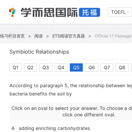
TOEFL
练习栏目首页
>
阅读
>
ETS阅读官方真题
>
Official 17 Passage
Symbiotic Relationships
Q1
Q2
Q3
Q4
Q5
Q6
Q7
Q8
According to paragraph 5, the relationship between l
bacteria benefits the soil by
Click on an oval to select your answer. To choose a d
click one different oval.
A
adding enriching carbohydrates