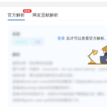
官方解析
网友贡献解析
标签
登录
后才可以查看官方解析
生命科学
动物
解析
题型分类
：
否定事实信息题
题干分析：
characterize
the way natural selection
stabil
关键词：
，
，
选项分析：
通过选项关键词定位原文信息：
viruses
选项
A
的
most toxic
对应本段倒数第二句的
deadliest strains of
选项
B
的
surviving rabbits
对应倒数第四句；
选项
C
对应本段第五句，但原文并未提及蚊子数量减少这一概念
genetic make-ups
选项
D
的
对应本段倒数第三句。