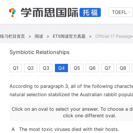
TOEFL
练习栏目首页
>
阅读
>
ETS阅读官方真题
>
Official 17 Passage
Symbiotic Relationships
Q1
Q2
Q3
Q4
Q5
Q6
Q7
Q8
According to paragraph 3, all of the following charact
natural selection stabilized the Australian rabbit popu
Click on an oval to select your answer. To choose a d
click one different oval.
A
The most toxic viruses died with their hosts.