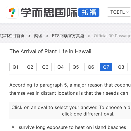
TOEFL
练习栏目首页
>
阅读
>
ETS阅读官方真题
>
Official 09 Passag
The Arrival of Plant Life in Hawaii
Q1
Q2
Q3
Q4
Q5
Q6
Q7
Q8
According to paragraph 5, a major reason that coconut
themselves in distant locations is that their seeds can
Click on an oval to select your answer. To choose a d
click one different oval.
A
survive long exposure to heat on island beaches