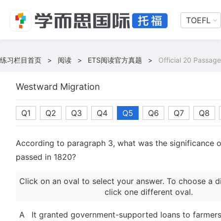
TOEFL
练习栏目首页
>
阅读
>
ETS阅读官方真题
>
Official 20 Passage
Westward Migration
Q1
Q2
Q3
Q4
Q5
Q6
Q7
Q8
According to paragraph 3, what was the significance o
passed in 1820?
Click on an oval to select your answer. To choose a d
click one different oval.
A
It granted government-supported loans to farmers