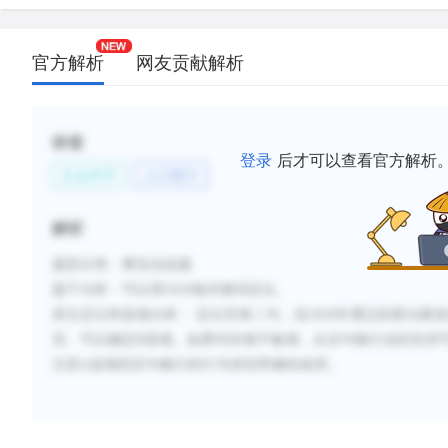
官方解析
网友贡献解析
标签
登录
后才可以查看官方解析
社会科学
人口统计
解析
题型分类：事实信息题
题干分析
：可以用
1820
做关键词定位。
原文定位和选项分析
：
定位至第二句，说
1820
年通过的新法案使
宜。可以确定
B
选项。如果对价格不敏感，从后句银行业的支持
注意
A
选项把后句银行的行为张冠李戴给政府。