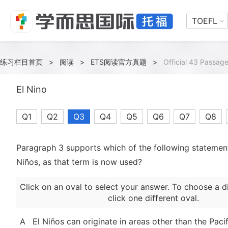
TOEFL
练习栏目首页
>
阅读
>
ETS阅读官方真题
>
Official 43 Passag
El Nino
Q1
Q2
Q3
Q4
Q5
Q6
Q7
Q8
Paragraph 3 supports which of the following statemen
Niños, as that term is now used?
Click on an oval to select your answer. To choose a d
click one different oval.
A
El Niños can originate in areas other than the Paci