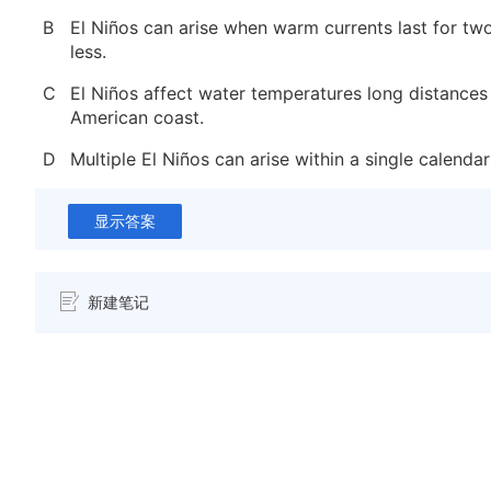
B
El Niños can arise when warm currents last for tw
less.
C
El Niños affect water temperatures long distances
American coast.
D
Multiple El Niños can arise within a single calendar
显示答案
新建笔记