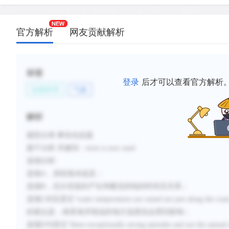
官方解析
网友贡献解析
标签
登录
后才可以查看官方解析
自然科学
气象
解析
题型分类
:事实信息题
题干分析
:
关键词：
term is now used
选项分析
:
选项
A，原段落未提及；
选项B，厄尔尼诺的产生和暖流持续的时间无关系；
选项C对应原文“
water temperatures are raised not just along the coas
的观点是，南美海岸很远的地方温度也会受到影响
；
选项
D与原文
“
these exceptionally strong episodes and
not
the annual 