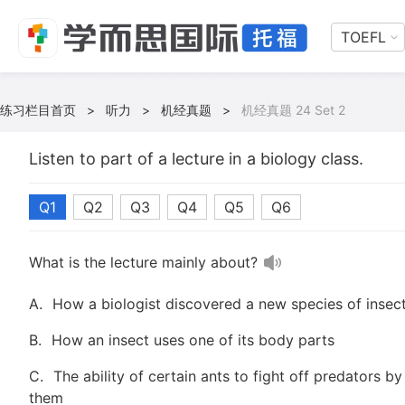
TOEFL
练习栏目首页
>
听力
>
机经真题
>
机经真题 24 Set 2
Listen to part of a lecture in a biology class.
Q1
Q2
Q3
Q4
Q5
Q6
What is the lecture mainly about?
A.
How a biologist discovered a new species of insec
B.
How an insect uses one of its body parts
C.
The ability of certain ants to fight off predators by
them