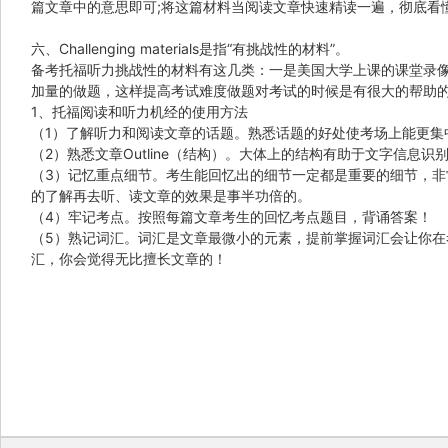
篇文章中的意思即可;将这篇材料当阅读文章快速精读一遍，彻底看
六、Challenging materials是指“有挑战性的材料”。
备考托福听力挑战性的材料有这几类：一是美国大学上课的课堂录像或
加量的做题，这样提高考试难度做题对考试的时候是有很大的帮助的
1、托福阅读和听力机经的使用方法
（1）了解听力和阅读文章的话题。熟悉话题的好处使考场上能更集
（2）熟悉文章Outline（结构）。大体上的结构有助于文字信息识
（3）记忆重点细节。考生能回忆出的细节一定都是重要的细节，
的了解再去听、读文章的效果是事半功倍的。
（4）牢记考点。按照每篇文章考生的回忆考点题目，背诵答案！
（5）熟记词汇。词汇是文章最微小的元素，提前掌握词汇会让你
汇，你会觉得无比擅长文章的！