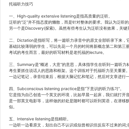
托福听力技巧
一、High-quality extensive listening是指高质量的泛听。
泛听的“泛”并不指态度的懒散，而是针对整体的要求。我认为泛听的最佳材料
另一个是Discovery(探索)。虽然有些考生认为泛听没有效果
二、Dictation是指听写，将一篇听力录音中的原文全部听录下来
基础比较薄弱的学生，可以先花一个月的时间将新概念第二和第三册的
考试的考生而言，最好的听写材料是老托福的lecture。
三、Summary是“概述，大意”的意思，具体指学生在听到一篇听
考生要抓住说话人的思路和框架。这个训练对于托福听力至关重要。练
一边记笔记，录音结束后，根据大脑记忆和笔记，然后对文章进行一
四、Subconscious listening practice是指“下意识的听力练习”。
它是指为自己创造一个英文的环境，比如早晨一起床，我们就打开
是一部英文电影等，这样做的好处是随时都可以听到英语，在潜移
似。
五、Intensive listening是指精听。
一边听一边看原文，划出自己不认识或似曾相识但反应不过来的词;