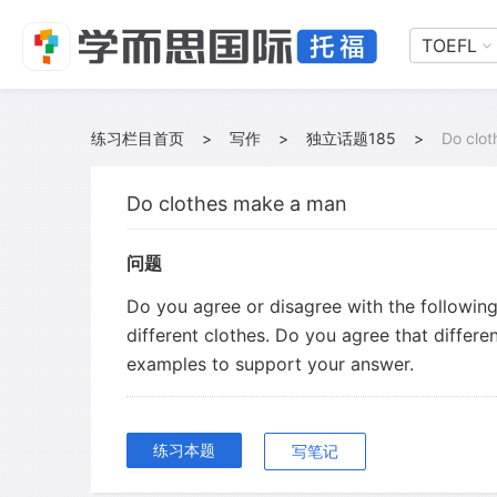
TOEFL
练习栏目首页
>
写作
>
独立话题185
>
Do clo
Do clothes make a man
问题
Do you agree or disagree with the followin
different clothes. Do you agree that differ
examples to support your answer.
练习本题
写笔记