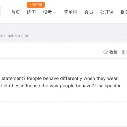
首页
练习
模考
背单词
会员
公开课
提
thes make a man
收藏
g statement? People behave differently when they wear
ent clothes influence the way people behave? Use specific