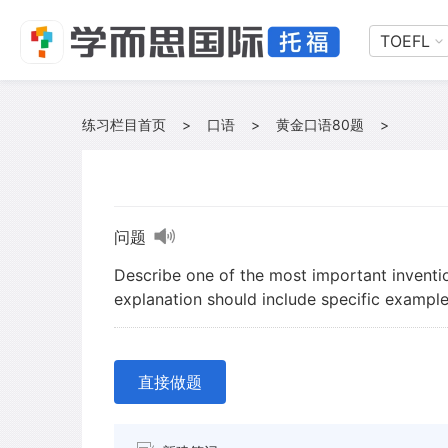
TOEFL
练习栏目首页
>
口语
>
黄金口语80题
>
问题
Describe one of the most important inventio
explanation should include specific example
直接做题