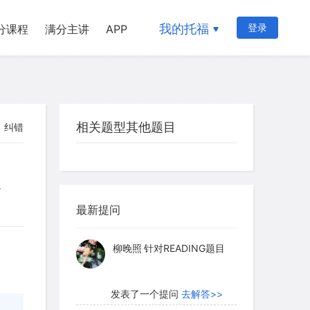
我的托福
登录
分课程
满分主讲
APP
相关题型其他题目
纠错
myglaurie
针对题目
r
最新提问
发表了一个提问
去解答>>
柳晚照
针对READING题目
发表了一个提问
去解答>>