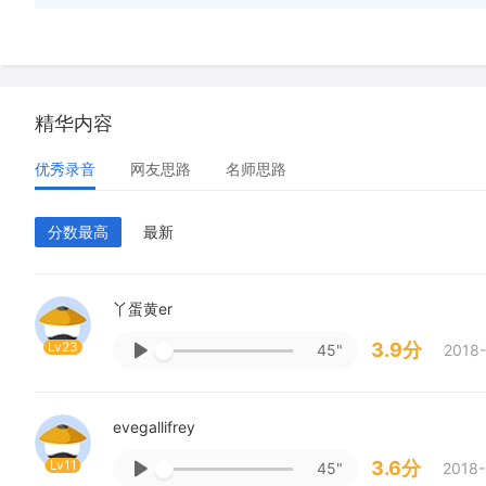
精华内容
优秀录音
网友思路
名师思路
分数最高
最新
丫蛋黄er
Lv23
3.9分
45"
2018-
evegallifrey
Lv11
3.6分
45"
2018-