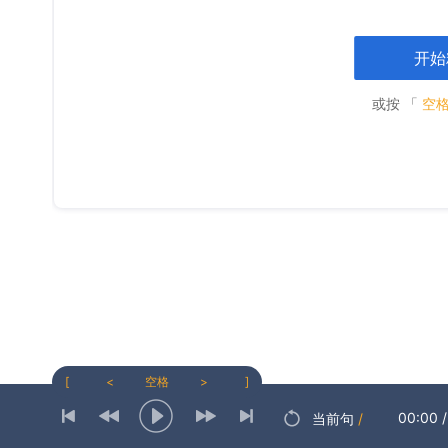
开始
或按 「
空
[
<
空格
>
]
00:00
/
当前句
/