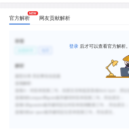
官方解析
网友贡献解析
标签
登录
后才可以查看官方解析
自然科学
地理
解析
题型分类
:否定事实信息题
选项解析
:
选
项
A
：对应本段第二句，但原文没有提及形成
thick layer
，所以
选项
B
的
compact
和
grain
做关键词对应本段第二句，符合原文；
选项
C
的
granules
做关键词定位对应本段倒数第三句 ，符合原文；
选项
D
的
air space
做关键词定位至本段第三句，符合原文。