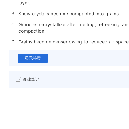
layer.
B
Snow crystals become compacted into grains.
C
Granules recrystallize after melting, refreezing, an
compaction.
D
Grains become denser owing to reduced air space
显示答案
新建笔记