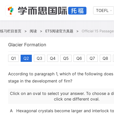
TOEFL
练习栏目首页
>
阅读
>
ETS阅读官方真题
>
Official 15 Passage
Glacier Formation
Q1
Q2
Q3
Q4
Q5
Q6
Q7
Q8
According to paragraph 1, which of the following doe
stage in the development of firn?
Click on an oval to select your answer. To choose a d
click one different oval.
A
Hexagonal crystals become larger and interlock to