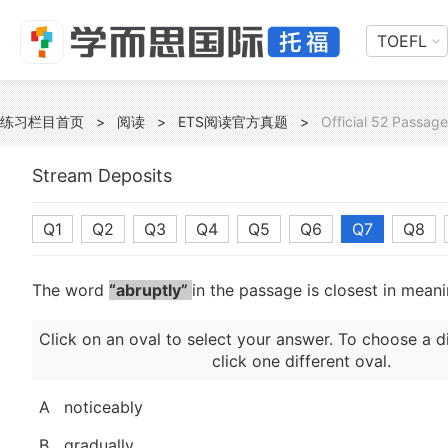
TOEFL
练习栏目首页
>
阅读
>
ETS阅读官方真题
>
Official 52 Passage
Stream Deposits
Q1
Q2
Q3
Q4
Q5
Q6
Q7
Q8
The word
“abruptly”
in the passage is closest in mean
Click on an oval to select your answer. To choose a d
click one different oval.
A
noticeably
B
gradually