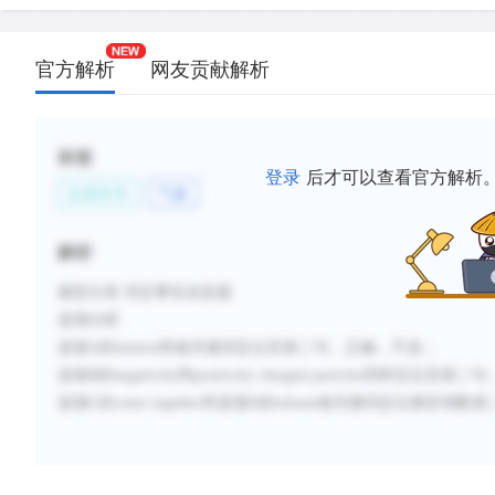
官方解析
网友贡献解析
标签
登录
后才可以查看官方解析
自然科学
气象
解析
题型分类
:否定事实信息题
选项分析
:
选项
A
的
tension
和做关键词定位至第二句，正确，不选；
选项
B
的
negatively
和
positively charged particles
同样定位至第二句
选项
C
的
come together
和
选项
D
的
release
做关键词定位都至倒数第