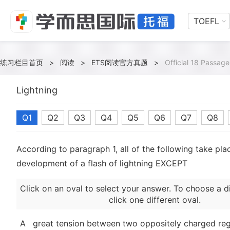
TOEFL
练习栏目首页
>
阅读
>
ETS阅读官方真题
>
Official 18 Passage
Lightning
Q1
Q2
Q3
Q4
Q5
Q6
Q7
Q8
According to paragraph 1, all of the following take plac
development of a flash of lightning EXCEPT
Click on an oval to select your answer. To choose a d
click one different oval.
A
great tension between two oppositely charged re