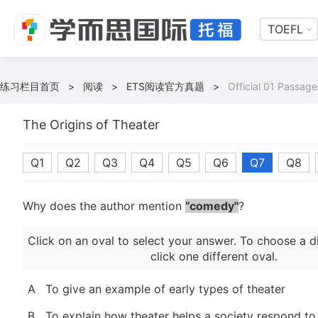
TOEFL
练习栏目首页
>
阅读
>
ETS阅读官方真题
>
Official 01 Passage
The Origins of Theater
Q1
Q2
Q3
Q4
Q5
Q6
Q7
Q8
Why does the author mention
”comedy"
?
Click on an oval to select your answer. To choose a d
click one different oval.
A
To give an example of early types of theater
B
To explain how theater helps a society respond to 