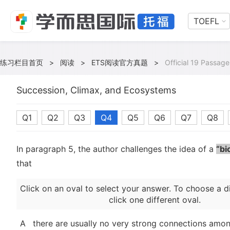
TOEFL
练习栏目首页
>
阅读
>
ETS阅读官方真题
>
Official 19 Passage
Succession, Climax, and Ecosystems
Q1
Q2
Q3
Q4
Q5
Q6
Q7
Q8
In paragraph 5, the author challenges the idea of a
“bi
that
Click on an oval to select your answer. To choose a d
click one different oval.
A
there are usually no very strong connections amon