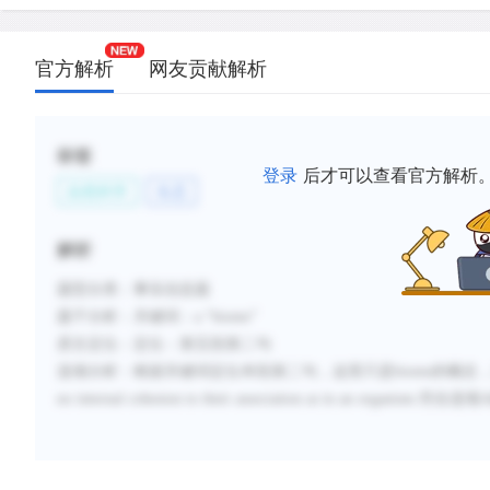
官方解析
网友贡献解析
标签
登录
后才可以查看官方解析
自然科学
生态
解析
题型分类
：事实信息题
题干分析
：关键词：
a
“
biome
”
原文定位
：定位：第五段第二句
选项分析
：根据关键词定位本段
第二句，
这里只是
biome
的概念
no internal cohesion to their association as in an organism
.
符合选项