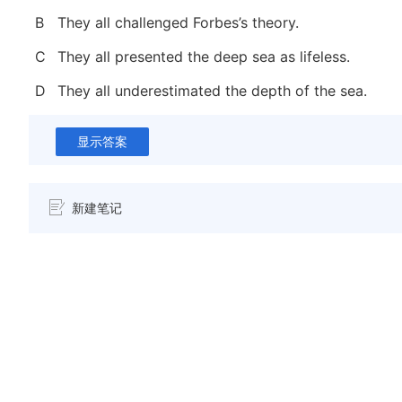
B
They all challenged Forbes’s theory.
C
They all presented the deep sea as lifeless.
D
They all underestimated the depth of the sea.
显示答案
新建笔记