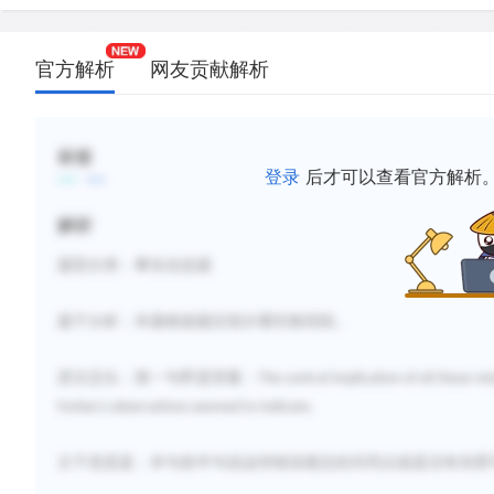
官方解析
网友贡献解析
标签
登录
后才可以查看官方解析
解析
题型分类：事实信息题
题干分析：
本
题
根据
题
目指示看到第四段。
原文定位：第一句即是答案：
The central implication of all these mi
Forbes's observations seemed to indicate.
主干意思是：
本句前半句
说这
些
错误观
念的共同点就是没有
东
西