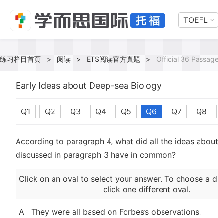
TOEFL
练习栏目首页
>
阅读
>
ETS阅读官方真题
>
Official 36 Passage
Early Ideas about Deep-sea Biology
Q1
Q2
Q3
Q4
Q5
Q6
Q7
Q8
According to paragraph 4, what did all the ideas abou
discussed in paragraph 3 have in common?
Click on an oval to select your answer. To choose a d
click one different oval.
A
They were all based on Forbes’s observations.