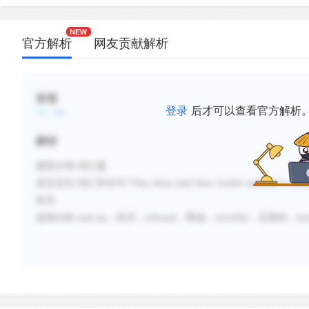
官方解析
网友贡献解析
标签
登录
后才可以查看官方解析
解析
题型分类
:词汇题
原文定位
:
词汇所在句
“
They shine until their fusible material is exha
耗尽。
选项分析
:
used up
：耗尽；
released
：释放；
invisible
：无形的；
br