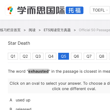
TOEFL
练习栏目首页
>
阅读
>
ETS阅读官方真题
>
Official 50 Passag
Star Death
Q1
Q2
Q3
Q4
Q5
Q6
Q7
Q8
The word "
exhausted
" in the passage is closest in me
Click on an oval to select your answer. To choose a d
click one different oval.
A
used up
B
released