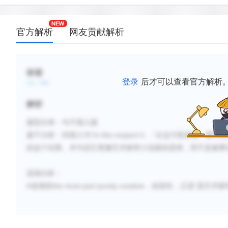
官方解析
网友贡献解析
标签
登录
后才可以查看官方解析
解析
题型分类：句子插入题
“
In this respect it
…”
题干分析：待插入句
从这方面来看，要求
前
的
这
个
结
果
。本句说它更像艺术家和小说家的思维，而不是被事
选项分析：
A
the most part purely creative
“
选项前
，创造性，正是
是艺术家