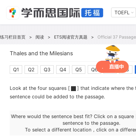
TOEFL
练习栏目首页
>
阅读
>
ETS阅读官方真题
>
Official 37 Passage
Thales and the Milesians
Q1
Q2
Q3
Q4
Q5
Q6
Q7
Q8
Look at the four squares [
] that indicate where the 
sentence could be added to the passage.
Where would the sentence best fit? Click on a square 
sentence to the passage.
To select a different location，click on a differe