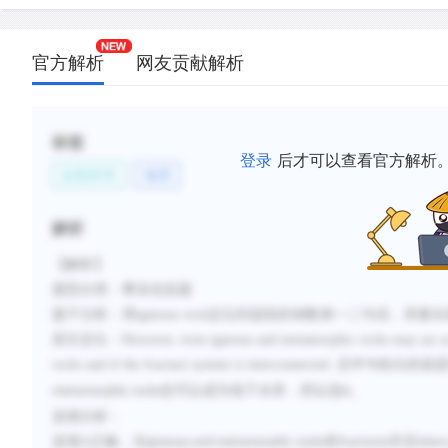
官方解析
网友贡献解析
标签
登录
后才可以查看官方解析
自然科学
地理
解析
【解析】
题型分类：事实信息题
题干分析：用
igneous rock
定位到该段的倒数第一二句话，答案在
原文定位：
However, even igneous and metamorphic rocks may act as 
rocks and if the fracture system is interconnected.
后半句给出的就
也可以成为地下水库，所以选
。
metamorphic rocks
A
选项分析：
选项
A
正确，当
有
并且
igneous and metamorphic rocks
fractures
inter