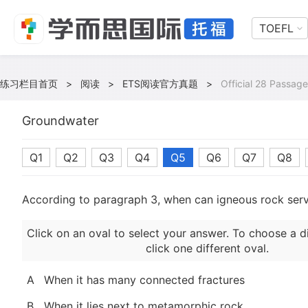
TOEFL
练习栏目首页
>
阅读
>
ETS阅读官方真题
>
Official 28 Passage
Groundwater
Q1
Q2
Q3
Q4
Q5
Q6
Q7
Q8
According to paragraph 3, when can igneous rock serv
Click on an oval to select your answer. To choose a d
click one different oval.
A
When it has many connected fractures
B
When it lies next to metamorphic rock