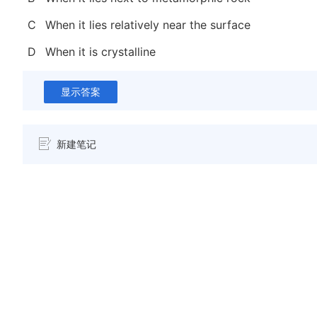
C
When it lies relatively near the surface
D
When it is crystalline
显示答案
新建笔记