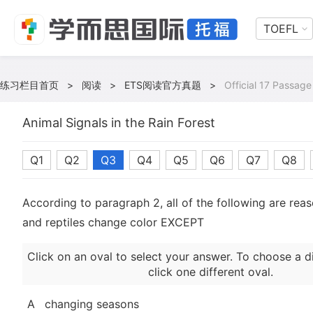
TOEFL
练习栏目首页
>
阅读
>
ETS阅读官方真题
>
Official 17 Passage
Animal Signals in the Rain Forest
Q1
Q2
Q3
Q4
Q5
Q6
Q7
Q8
According to paragraph 2, all of the following are re
and reptiles change color EXCEPT
Click on an oval to select your answer. To choose a d
click one different oval.
A
changing seasons