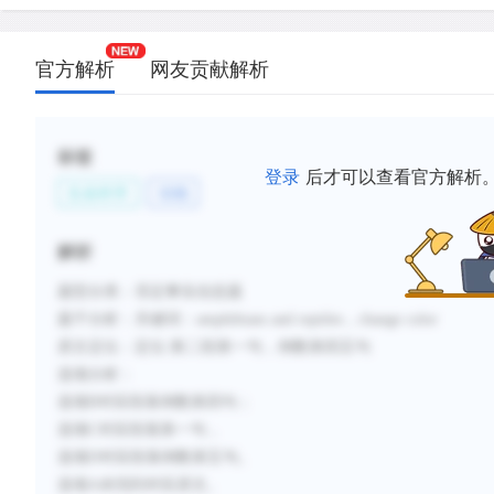
官方解析
网友贡献解析
标签
登录
后才可以查看官方解析
生命科学
动物
解析
题型分类
：
否定事实信息题
题干分析：
关键词：
amphibians and reptiles
，
change color
原文定位：
定位
:第二段第一句，倒数第四五句
选项分析：
选项
B对应段落倒数第四句；
选项C对应段落第一句，
选项D对应段落倒数第五句。
选项A未找到对应原文。