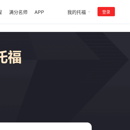
程
满分名师
APP
我的托福
登录