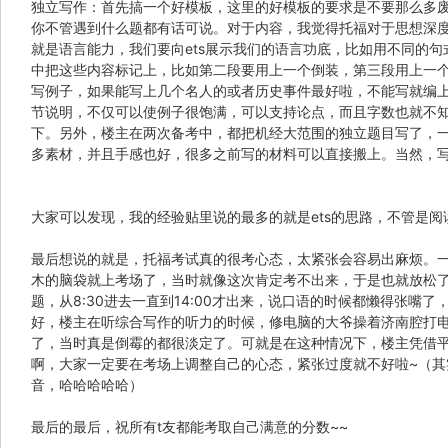
独立写作：首先搞一个好模板，这里的好模板的要求是不要那么多废
你不管遇到什么题都有话可说。对于内容，我觉得托福对于思想深
就是语言能力，我们要向ets展示我们的语言功底，比如用不同的
中把这些内容标记上，比如第二段要用上一个倒装，第三段用上一
写例子，如果能写上几个名人的或者历史事件最好啦，不能写就编上自
节说明，不仅可以使例子很饱满，可以支持论点，而且字数也就不
下。另外，楼主在两次备考中，都把机经大范围的独立题目写了，一
多素材，并且手感也好，很多之前写的材料可以直接搬上。当然，
大家可以发现，我的经验贴里说的最多的就是ets的思路，不管是
最后想说的就是，托福考试真的很考心态，太紧张会容易出麻烦。
木的脑袋就上考场了，当时就像这次肯定考不出来，于是也就放松
题，从8:30进去一直到14:00才出来，说口语的时候都懒得张
好，楼主在听综合写作的听力的时候，修电脑的大爷操着济南腔打
了，当时真是倒霉的都很淡定了。可就是在这种情况下，楼主凭借平
啊，大家一定要在考场上调整自己的心态，紧张过度就不好啦~（
音，哈哈哈哈哈）
最后的最后，祝所有t友都能考取自己满意的分数~~