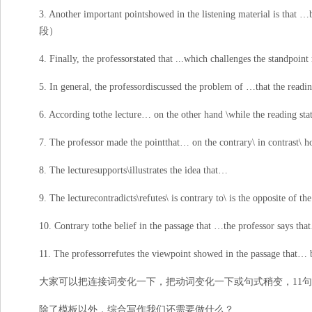
3. Another important pointshowed in the listening material is th
段）
4. Finally, the professorstated that ...which challenges the sta
5. In general, the professordiscussed the problem of …that the 
6. According tothe lecture… on the other hand \while the reading sta
7. The professor made the pointthat… on the contrary\ in contrast\ 
8. The lecturesupports\illustrates the idea that…
9. The lecturecontradicts\refutes\ is contrary to\ is the opposite of th
10. Contrary tothe belief in the passage that …the professor says th
11. The professorrefutes the viewpoint showed in the passa
大家可以把连接词变化一下，把动词变化一下或句式稍变，11
除了模板以外，综合写作我们还需要做什么？