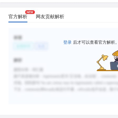
官方解析
网友贡献解析
标签
登录
后才可以查看官方解析
自然科学
生态
解析
题型分类
：词汇题
题干及选项分析
：
legitimately
意为
“正当地，合法地”。commonly：普
式地。回到原句“
An ant colony may be legitimately called a supero
下文，
commonly
和
broadly
肯定行不通，
officially
也不合适，取个