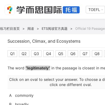
TOEFL
练习栏目首页
>
阅读
>
ETS阅读官方真题
>
Official 19 Passage
Succession, Climax, and Ecosystems
Q1
Q2
Q3
Q4
Q5
Q6
Q7
Q8
The word
“legitimately”
in the passage is closest in m
Click on an oval to select your answer. To choose a d
click one different oval.
A
commonly
B
broadly