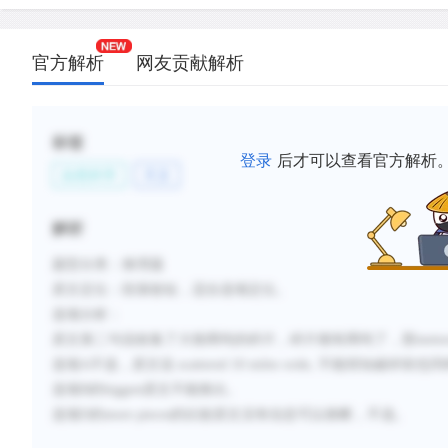
官方解析
网友贡献解析
标签
登录
后才可以查看官方解析
自然科学
天文
解析
题型分类：推理题
原文定位：
段落较短，适合选项定位。
选项分析：
原文第二句说收集了大致两吨的碎片，碎片都有两吨了，那
me
选项
A不选，原文说 scattered 10 miles wide, 不能得知破碎前
选项
B的biggest原文不能推出。
选项
D的more pieces的比较原文没有信息可以推断，不选。