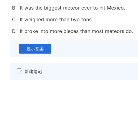
B
It was the biggest meteor ever to hit Mexico.
C
It weighed more than two tons.
D
It broke into more pieces than most meteors do.
显示答案
新建笔记