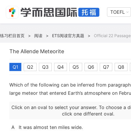
TOEFL
练习栏目首页
>
阅读
>
ETS阅读官方真题
>
Official 22 Passage
The Allende Meteorite
Q1
Q2
Q3
Q4
Q5
Q6
Q7
Q8
Which of the following can be inferred from paragraph
large meteor that entered Earth’s atmosphere on Febru
Click on an oval to select your answer. To choose a d
click one different oval.
A
It was almost ten miles wide.