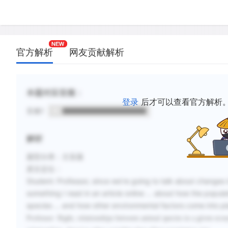
官方解析
网友贡献解析
本题对应音频：
登录
后才可以查看官方解析
音频1
解析
题型分类：主旨题
原文定位：
Student:
Professor, since we’re going to talk about changes in
something I read in an article online … about how the popula
species … and how other environmental factors come into pl
Professor:
Right, relationships between animal species in a given eco