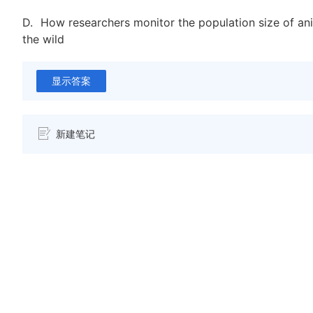
D.
How researchers monitor the population size of ani
the wild
显示答案
新建笔记