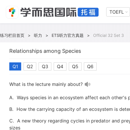
TOEFL
练习栏目首页
>
听力
>
ETS听力官方真题
>
Official 32 Set 3
Relationships among Species
Q1
Q2
Q3
Q4
Q5
Q6
What is the lecture mainly about?
A.
Ways species in an ecosystem affect each other's p
B.
How the carrying capacity of an ecosystem is det
C.
A new theory regarding cycles in predator and pre
sizes