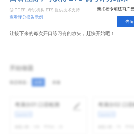
新托福专项练习广受
@ TOEFL考试机构 ETS 提供技术支持
查看评分报告示例
去练
让接下来的每次开口练习有的放矢，赶快开始吧！
开始做题
状态筛选：
全部
未做
考满分01 口语检测
考满分02 口
Question*6
Question*6
做题人数：
146
平均分：
22
做题人数：
70
平均