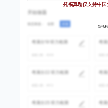
托福真题仅支持中国
开始做题
状态筛选：
全部
未做
新托福
考满分19 听力检测
考满
做题人数：
8249
做题人
考满分22 听力检测
考满
做题人数：
8012
做题人
考满分25 听力检测
考满